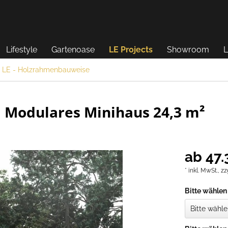
Lifestyle
Gartenoase
LE Projects
Showroom
L
LE - Holzrahmenbauweise
| Modulares Minihaus 24,3 m²
ab 47.
* inkl. MwSt.,
zz
Bitte wählen