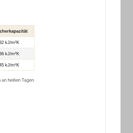
cherkapazität
32 kJ/m²K
36 kJ/m²K
45 kJ/m²K
 an heißen Tagen.