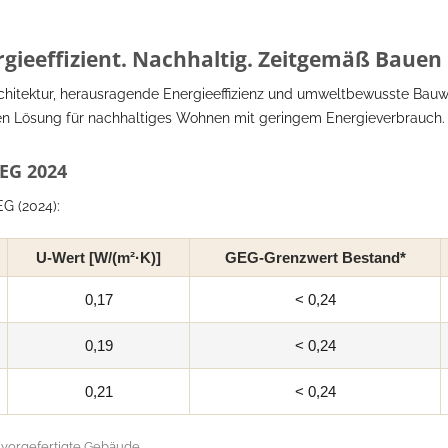
gieeffizient. Nachhaltig. Zeitgemäß Bauen
chitektur, herausragende Energieeffizienz und umweltbewusste Bauw
en Lösung für nachhaltiges Wohnen mit geringem Energieverbrauch.
EG 2024
G (2024):
U-Wert [W/(m²·K)]
GEG-Grenzwert Bestand*
0,17
< 0,24
0,19
< 0,24
0,21
< 0,24
 vorgefertigte Gebäude