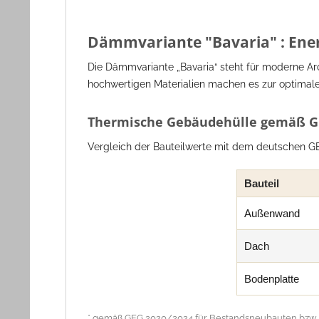
Dämmvariante "Bavaria" : Ener
Die Dämmvariante „Bavaria“ steht für moderne Ar
hochwertigen Materialien machen es zur optimal
Thermische Gebäudehülle gemäß G
Vergleich der Bauteilwerte mit dem deutschen GE
Bauteil
Außenwand
Dach
Bodenplatte
* gemäß GEG 2020/2024 für Bestandsneubauten bzw.