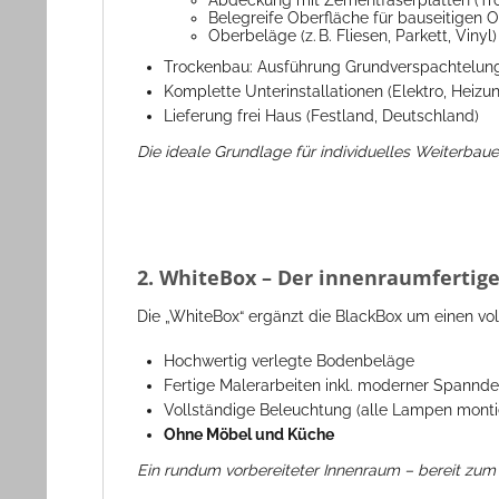
Abdeckung mit Zementfaserplatten (Tro
Belegreife Oberfläche für bauseitigen
Oberbeläge (z. B. Fliesen, Parkett, Viny
Trockenbau: Ausführung Grundverspachtelun
Komplette Unterinstallationen (Elektro, Heizun
Lieferung frei Haus (Festland, Deutschland)
Die ideale Grundlage für individuelles Weiterbaue
2. WhiteBox – Der innenraumfertig
Die „WhiteBox“ ergänzt die BlackBox um einen voll
Hochwertig verlegte Bodenbeläge
Fertige Malerarbeiten inkl. moderner Spannd
Vollständige Beleuchtung (alle Lampen monti
Ohne Möbel und Küche
Ein rundum vorbereiteter Innenraum – bereit zu