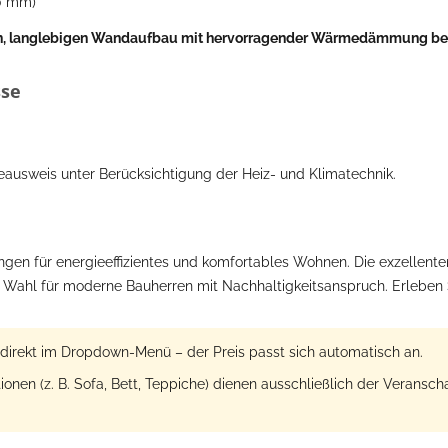
0 mm)
enen, langlebigen Wandaufbau mit hervorragender Wärmedämmung bei
sse
gieausweis unter Berücksichtigung der Heiz- und Klimatechnik.
ungen für energieeffizientes und komfortables Wohnen. Die exzellent
 Wahl für moderne Bauherren mit Nachhaltigkeitsanspruch. Erleben 
direkt im Dropdown-Menü – der Preis passt sich automatisch an.
nen (z. B. Sofa, Bett, Teppiche) dienen ausschließlich der Veransch