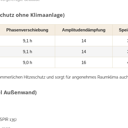
chutz ohne Klimaanlage)
Phasenverschiebung
Amplitudendämpfung
Spei
9,1 h
14
9,1 h
14
9,0 h
16
ommerlichen Hitzeschutz und sorgt für angenehmes Raumklima auch
iel Außenwand)
SPIR 135)