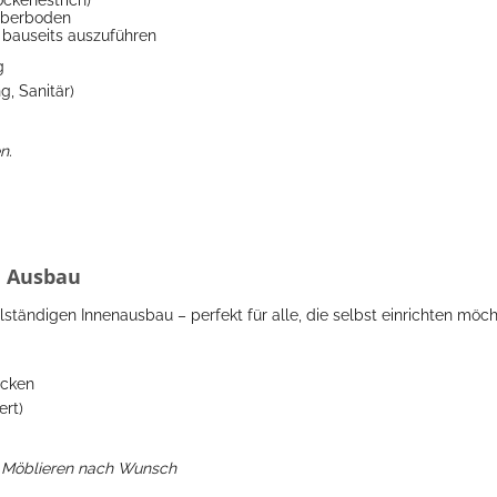
ckenestrich)
 Oberboden
l) bauseits auszuführen
g
g, Sanitär)
n.
e Ausbau
ständigen Innenausbau – perfekt für alle, die selbst einrichten möch
ecken
ert)
m Möblieren nach Wunsch