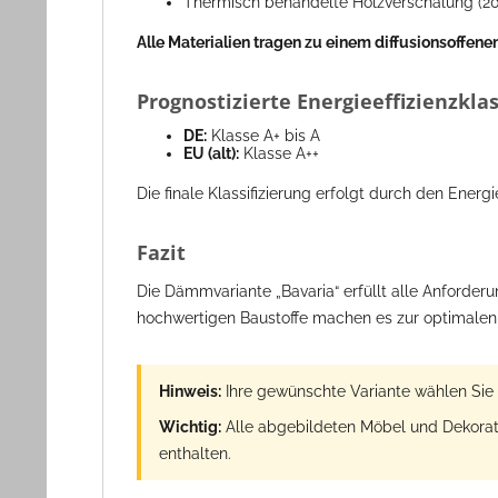
Thermisch behandelte Holzverschalung (2
Alle Materialien tragen zu einem diffusionsoff
Prognostizierte Energieeffizienzkla
DE:
Klasse A+ bis A
EU (alt):
Klasse A++
Die finale Klassifizierung erfolgt durch den Ener
Fazit
Die Dämmvariante „Bavaria“ erfüllt alle Anforder
hochwertigen Baustoffe machen es zur optimalen
Hinweis:
Ihre gewünschte Variante wählen Sie 
Wichtig:
Alle abgebildeten Möbel und Dekoratio
enthalten.