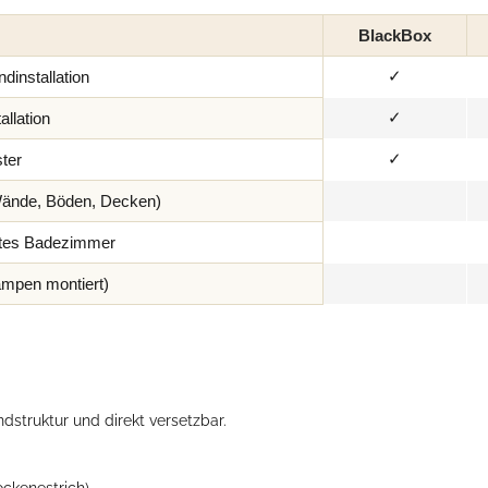
BlackBox
✓
dinstallation
✓
allation
✓
ter
ände, Böden, Decken)
tetes Badezimmer
ampen montiert)
undstruktur und direkt versetzbar.