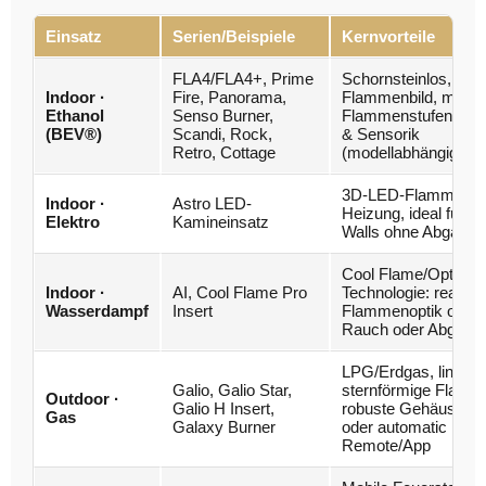
Einsatz
Serien/Beispiele
Kernvorteile
FLA4/FLA4+, Prime
Schornsteinlos, ech
Indoor ·
Fire, Panorama,
Flammenbild, mehre
Ethanol
Senso Burner,
Flammenstufen, Auto
(BEV®)
Scandi, Rock,
& Sensorik
Retro, Cottage
(modellabhängig)
3D-LED-Flamme, int
Indoor ·
Astro LED-
Heizung, ideal für M
Elektro
Kamineinsatz
Walls ohne Abgasfü
Cool Flame/Optimys
Indoor ·
AI, Cool Flame Pro
Technologie: realist
Wasserdampf
Insert
Flammenoptik ohne 
Rauch oder Abgasro
LPG/Erdgas, lineare
Galio, Galio Star,
sternförmige Flamm
Outdoor ·
Galio H Insert,
robuste Gehäuse, m
Gas
Galaxy Burner
oder automatic mit
Remote/App