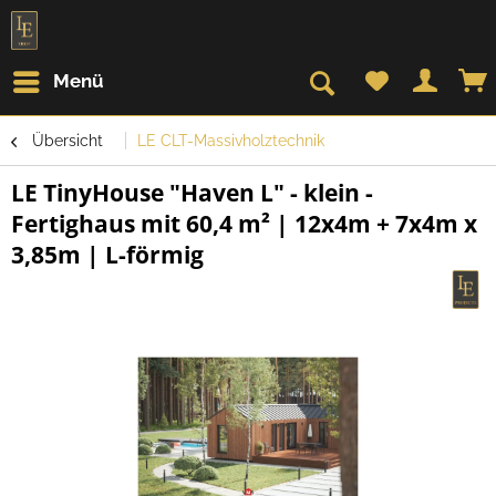
Menü
Übersicht
LE CLT-Massivholztechnik
LE TinyHouse "Haven L" - klein -
Fertighaus mit 60,4 m² | 12x4m + 7x4m x
3,85m | L-förmig