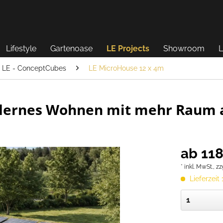
Lifestyle
Gartenoase
LE Projects
Showroom
L
LE - ConceptCubes
LE MicroHouse 12 x 4m
dernes Wohnen mit mehr Raum a
ab 118
* inkl. MwSt.,
zz
Lieferzeit