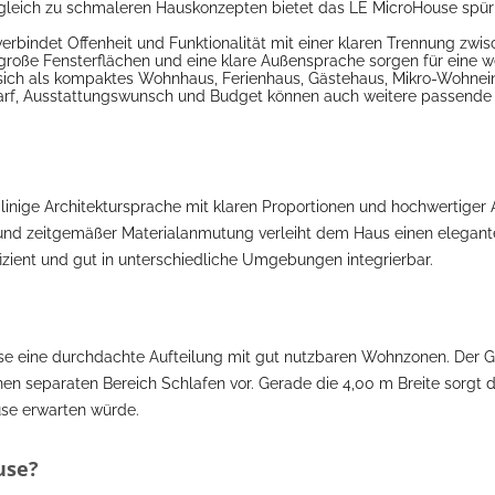
gleich zu schmaleren Hauskonzepten bietet das LE MicroHouse spür
rbindet Offenheit und Funktionalität mit einer klaren Trennung zwi
große Fensterflächen und eine klare Außensprache sorgen für eine we
ich als kompaktes Wohnhaus, Ferienhaus, Gästehaus, Mikro-Wohnein
rf, Ausstattungswunsch und Budget können auch weitere passende 
linige Architektursprache mit klaren Proportionen und hochwertiger
und zeitgemäßer Materialanmutung verleiht dem Haus einen eleganten
zient und gut in unterschiedliche Umgebungen integrierbar.
se eine durchdachte Aufteilung mit gut nutzbaren Wohnzonen. Der Gr
n separaten Bereich Schlafen vor. Gerade die 4,00 m Breite sorgt d
use erwarten würde.
use?