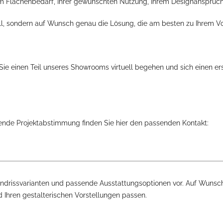
rem Flächenbedarf, Ihrer gewünschten Nutzung, Ihrem Designanspruc
ell, sondern auf Wunsch genau die Lösung, die am besten zu Ihrem V
ie einen Teil unseres Showrooms virtuell begehen und sich einen erst
ende Projektabstimmung finden Sie hier den passenden Kontakt:
Grundrissvarianten und passende Ausstattungsoptionen vor. Auf Wuns
 Ihren gestalterischen Vorstellungen passen.