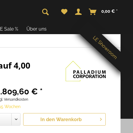
0,00 € *
E Sale %
Über uns
LE Showroom
uf 4,00
.809,60 € *
gl. Versandkosten
 15 Wochen
In den
Warenkorb