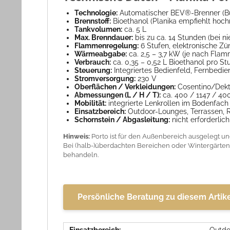
Technologie:
Automatischer BEV®-Brenner (Bu
Brennstoff:
Bioethanol (Planika empfiehlt hoch
Tankvolumen:
ca. 5 L
Max. Brenndauer:
bis zu ca. 14 Stunden (bei n
Flammenregelung:
6 Stufen, elektronische Z
Wärmeabgabe:
ca. 2,5 – 3,7 kW (je nach Fla
Verbrauch:
ca. 0,35 – 0,52 L Bioethanol pro 
Steuerung:
Integriertes Bedienfeld, Fernbed
Stromversorgung:
230 V
Oberflächen / Verkleidungen:
Cosentino/Dekto
Abmessungen (L / H / T):
ca. 400 / 1147 / 4
Mobilität:
integrierte Lenkrollen im Bodenfach
Einsatzbereich:
Outdoor-Lounges, Terrassen, 
Schornstein / Abgasleitung:
nicht erforderlich
Hinweis:
Porto ist für den Außenbereich ausgelegt un
Bei (halb-)überdachten Bereichen oder Wintergärten 
behandeln.
Persönliche Beratung zu diesem Artik
Einsatzbereich:
Outdo