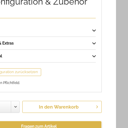
nfiguration & Zubehör
 Extras
ol
guration zurücksetzen
in Pflichtfeld.
In den
Warenkorb
Fragen zum Artikel