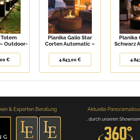
a Totem
Planika Galio Star
Planika 
– Outdoor-
Corten Automatic –
Schwarz A
nkamin
Outdoor Gaskamin
runder 
Gas
,00 €
4.843,00 €
4.84
ken & Experten Beratung
Aktuelle Panoramatour.
...durch unseren Showroo