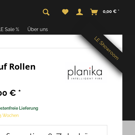
0,00 € *
LE Sale %
Über uns
LE Showroom
uf Rollen
00 € *
stenfreie Lieferung
 3 Wochen