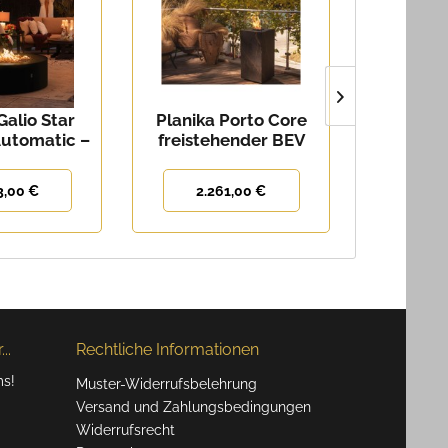
Galio Star
Planika Porto Core
Planika 
utomatic –
freistehender BEV
mobile O
Outdoor-
Kamin für den
Feuers
kamin
Außenbereich
3,00 €
2.261,00 €
1.0
..
Rechtliche Informationen
ms!
Muster-Widerrufsbelehrung
Versand und Zahlungsbedingungen
Widerrufsrecht