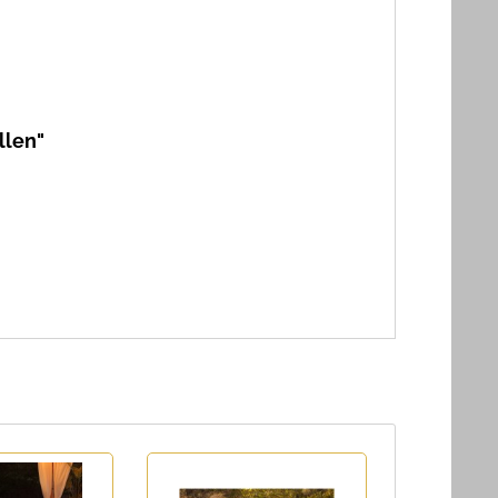
llen"
TIPP!