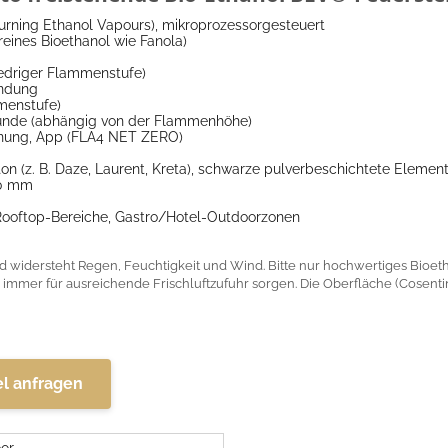
rning Ethanol Vapours), mikroprozessorgesteuert
reines Bioethanol wie Fanola)
iedriger Flammenstufe)
ündung
mmenstufe)
Stunde (abhängig von der Flammenhöhe)
ienung, App (FLA4 NET ZERO)
n (z. B. Daze, Laurent, Kreta), schwarze pulverbeschichtete Elemen
00 mm
Rooftop-Bereiche, Gastro/Hotel-Outdoorzonen
d widersteht Regen, Feuchtigkeit und Wind. Bitte nur hochwertiges Bioe
immer für ausreichende Frischluftzufuhr sorgen. Die Oberfläche (Cosentin
el anfragen
or