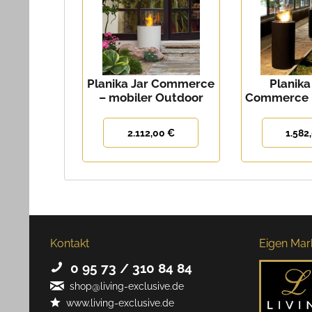
Planika Jar Commerce
Planik
– mobiler Outdoor
Commerce 
Ethanolkamin
Säule
2.112,00 €
1.582
Kontakt
Eigen Mar
0 95 73 / 310 84 84
shop@living-exclusive.de
www.living-exclusive.de