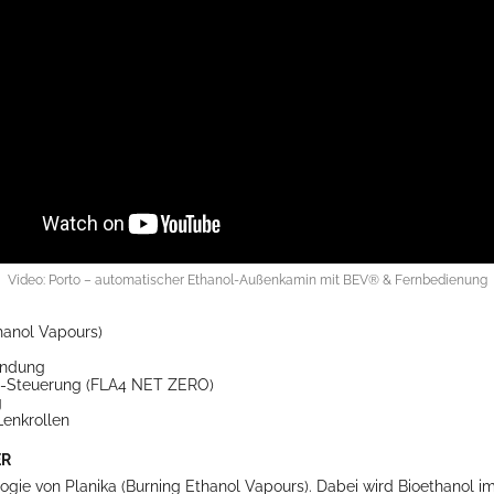
Video: Porto – automatischer Ethanol-Außenkamin mit BEV® & Fernbedienung
hanol Vapours)
ündung
pp-Steuerung (FLA4 NET ZERO)
g
Lenkrollen
ER
ogie von Planika (Burning Ethanol Vapours). Dabei wird Bioethanol im