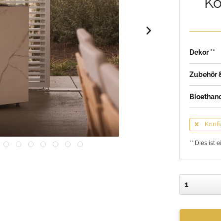
Ko
Dekor **
Zubehör &
Bioethan
Konfi
** Dies ist e