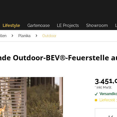
Lifestyle
Gartenoase
LE Projects
Showroom
llen
Planika
Outdoor
ende Outdoor-BEV®-Feuerstelle a
3.451,
* inkl. MwSt.
Versandko
Lieferzeit