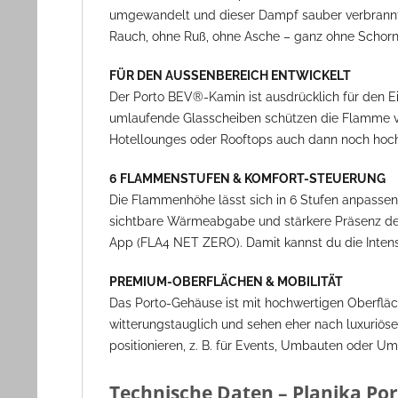
umgewandelt und dieser Dampf sauber verbrannt. 
Rauch, ohne Ruß, ohne Asche – ganz ohne Schornst
FÜR DEN AUSSENBEREICH ENTWICKELT
Der Porto BEV®-Kamin ist ausdrücklich für den Ei
umlaufende Glasscheiben schützen die Flamme vor
Hotellounges oder Rooftops auch dann noch hochwer
6 FLAMMENSTUFEN & KOMFORT-STEUERUNG
Die Flammenhöhe lässt sich in 6 Stufen anpassen: 
sichtbare Wärmeabgabe und stärkere Präsenz der 
App (FLA4 NET ZERO). Damit kannst du die Intens
PREMIUM-OBERFLÄCHEN & MOBILITÄT
Das Porto-Gehäuse ist mit hochwertigen Oberfläche
witterungstauglich und sehen eher nach luxuriöse
positionieren, z. B. für Events, Umbauten oder 
Technische Daten – Planika Por