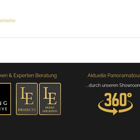
lemente
ken & Experten Beratung
Aktuelle Panoramatour.
...durch unseren Showroo