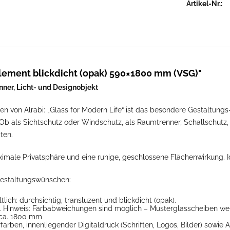
Artikel-Nr.:
element blickdicht (opak) 590×1800 mm (VSG)"
ner, Licht- und Designobjekt
n von Alrabi: „Glass for Modern Life“ ist das besondere Gestaltungs-
Ob als Sichtschutz oder Windschutz, als Raumtrenner, Schallschutz, 
ten.
imale Privatsphäre und eine ruhige, geschlossene Flächenwirkung. I
Gestaltungswünschen:
tlich: durchsichtig, transluzent und blickdicht (opak).
“. Hinweis: Farbabweichungen sind möglich – Musterglasscheiben w
e ca. 1800 mm
ben, innenliegender Digitaldruck (Schriften, Logos, Bilder) sowie A