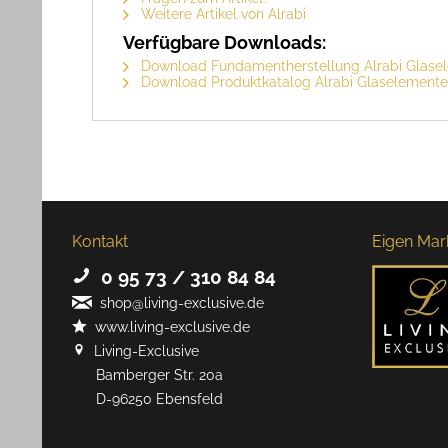
Weitere Artikel von Alrabi
Verfügbare Downloads:
Download Fundamentherstellung Alrabi Glase
Download Produktkatalog Alrabi Glaselemente
Kontakt
Eigen Mar
0 95 73 / 310 84 84
shop@living-exclusive.de
www.living-exclusive.de
Living-Exclusive
Bamberger Str. 20a
D-96250 Ebensfeld