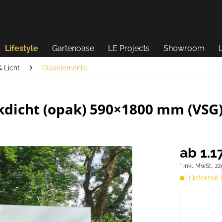
Lifestyle
Gartenoase
LE Projects
Showroom
 Licht
Glaselemente
ckdicht (opak) 590×1800 mm (VSG
ab 1.1
* inkl. MwSt.,
zz
Lieferzeit